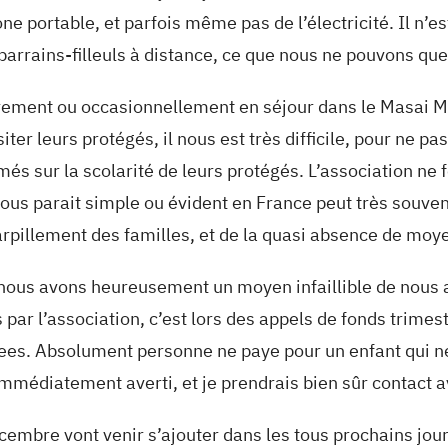
e portable, et parfois même pas de l’électricité. Il n’
parrains-filleuls à distance, ce que nous ne pouvons que
ièrement ou occasionnellement en séjour dans le Masai 
ter leurs protégés, il nous est très difficile, pour ne pas
rmés sur la scolarité de leurs protégés. L’association n
nous parait simple ou évident en France peut très souvent
arpillement des familles, et de la quasi absence de mo
: nous avons heureusement un moyen infaillible de nous a
 par l’association, c’est lors des appels de fonds trime
fees. Absolument personne ne paye pour un enfant qui ne s
s immédiatement averti, et je prendrais bien sûr contact 
embre vont venir s’ajouter dans les tous prochains jour